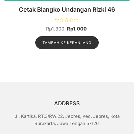
Cetak Blangko Undangan Rizki 46
D
Harga
Harga
Rp
1.300
Rp
1.000
i
n
aslinya
saat
i
l
TAMBAH KE KERANJANG
adalah:
ini
a
i
Rp1.300.
adalah:
0
d
Rp1.000.
a
r
i
5
ADDRESS
Jl. Kartika, RT.3/RW.22, Jebres, Kec. Jebres, Kota
Surakarta, Jawa Tengah 57126.