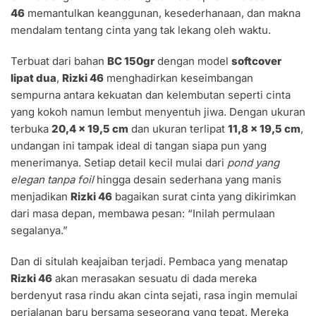
46
memantulkan keanggunan, kesederhanaan, dan makna
mendalam tentang cinta yang tak lekang oleh waktu.
Terbuat dari bahan
BC 150gr
dengan model
softcover
lipat dua
,
Rizki 46
menghadirkan keseimbangan
sempurna antara kekuatan dan kelembutan seperti cinta
yang kokoh namun lembut menyentuh jiwa. Dengan ukuran
terbuka
20,4 x 19,5 cm
dan ukuran terlipat
11,8 x 19,5 cm
,
undangan ini tampak ideal di tangan siapa pun yang
menerimanya. Setiap detail kecil mulai dari
pond yang
elegan tanpa foil
hingga desain sederhana yang manis
menjadikan
Rizki 46
bagaikan surat cinta yang dikirimkan
dari masa depan, membawa pesan: “Inilah permulaan
segalanya.”
Dan di situlah keajaiban terjadi. Pembaca yang menatap
Rizki 46
akan merasakan sesuatu di dada mereka
berdenyut rasa rindu akan cinta sejati, rasa ingin memulai
perjalanan baru bersama seseorang yang tepat. Mereka