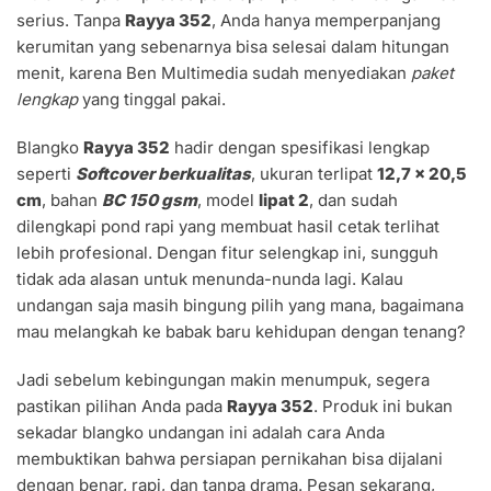
serius. Tanpa
Rayya 352
, Anda hanya memperpanjang
kerumitan yang sebenarnya bisa selesai dalam hitungan
menit, karena Ben Multimedia sudah menyediakan
paket
lengkap
yang tinggal pakai.
Blangko
Rayya 352
hadir dengan spesifikasi lengkap
seperti
Softcover berkualitas
, ukuran terlipat
12,7 × 20,5
cm
, bahan
BC 150 gsm
, model
lipat 2
, dan sudah
dilengkapi pond rapi yang membuat hasil cetak terlihat
lebih profesional. Dengan fitur selengkap ini, sungguh
tidak ada alasan untuk menunda-nunda lagi. Kalau
undangan saja masih bingung pilih yang mana, bagaimana
mau melangkah ke babak baru kehidupan dengan tenang?
Jadi sebelum kebingungan makin menumpuk, segera
pastikan pilihan Anda pada
Rayya 352
. Produk ini bukan
sekadar blangko undangan ini adalah cara Anda
membuktikan bahwa persiapan pernikahan bisa dijalani
dengan benar, rapi, dan tanpa drama. Pesan sekarang,