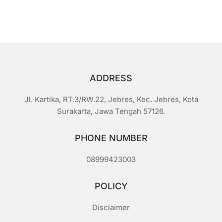
Rp1.200.
a
r
i
5
ADDRESS
Jl. Kartika, RT.3/RW.22, Jebres, Kec. Jebres, Kota
Surakarta, Jawa Tengah 57126.
PHONE NUMBER
08999423003
POLICY
Disclaimer