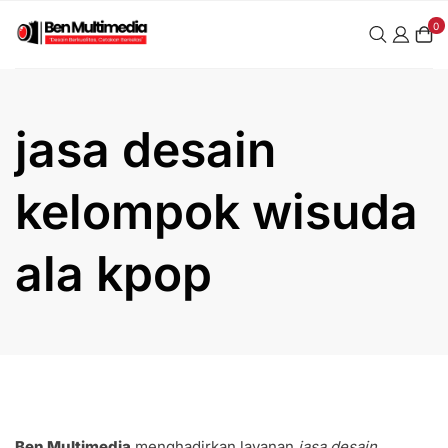
Skip
0
to
content
jasa desain
kelompok wisuda
ala kpop
Ben Multimedia
menghadirkan layanan
jasa desain