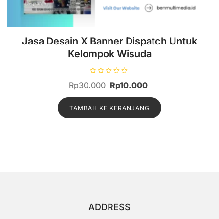
Jasa Desain X Banner Dispatch Untuk
Kelompok Wisuda
D
Harga
Harga
Rp
30.000
Rp
10.000
i
n
aslinya
saat
i
l
TAMBAH KE KERANJANG
adalah:
ini
a
i
Rp30.000.
adalah:
0
d
Rp10.000.
a
r
i
5
ADDRESS