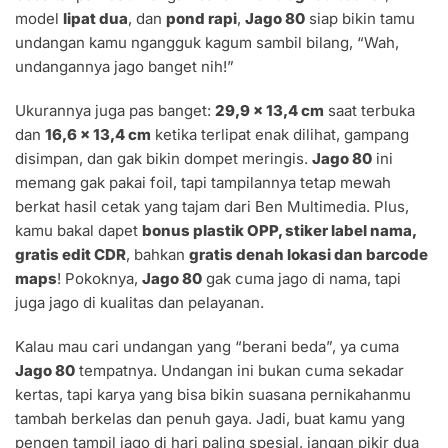
model
lipat dua
, dan
pond rapi
,
Jago 80
siap bikin tamu
undangan kamu ngangguk kagum sambil bilang, “Wah,
undangannya jago banget nih!”
Ukurannya juga pas banget:
29,9 x 13,4 cm
saat terbuka
dan
16,6 x 13,4 cm
ketika terlipat enak dilihat, gampang
disimpan, dan gak bikin dompet meringis.
Jago 80
ini
memang gak pakai foil, tapi tampilannya tetap mewah
berkat hasil cetak yang tajam dari Ben Multimedia. Plus,
kamu bakal dapet
bonus plastik OPP, stiker label nama,
gratis edit CDR
, bahkan
gratis denah lokasi dan barcode
maps
! Pokoknya,
Jago 80
gak cuma jago di nama, tapi
juga jago di kualitas dan pelayanan.
Kalau mau cari undangan yang “berani beda”, ya cuma
Jago 80
tempatnya. Undangan ini bukan cuma sekadar
kertas, tapi karya yang bisa bikin suasana pernikahanmu
tambah berkelas dan penuh gaya. Jadi, buat kamu yang
pengen tampil jago di hari paling spesial, jangan pikir dua