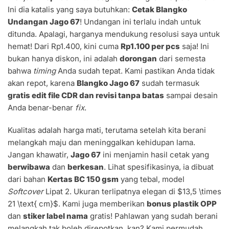
Ini dia katalis yang saya butuhkan:
Cetak Blangko
Undangan Jago 67
! Undangan ini terlalu indah untuk
ditunda. Apalagi, harganya mendukung resolusi saya untuk
hemat! Dari Rp1.400, kini cuma
Rp1.100 per pcs
saja! Ini
bukan hanya diskon, ini adalah
dorongan
dari semesta
bahwa
timing
Anda sudah tepat. Kami pastikan Anda tidak
akan repot, karena
Blangko Jago 67
sudah termasuk
gratis edit file CDR dan revisi tanpa batas
sampai desain
Anda benar-benar
fix
.
Kualitas adalah harga mati, terutama setelah kita berani
melangkah maju dan meninggalkan kehidupan lama.
Jangan khawatir,
Jago 67
ini menjamin hasil cetak yang
berwibawa
dan
berkesan
. Lihat spesifikasinya, ia dibuat
dari bahan
Kertas BC 150 gsm
yang tebal, model
Softcover
Lipat 2. Ukuran terlipatnya elegan di
$13,5 \times
21 \text{ cm}$
. Kami juga memberikan
bonus plastik OPP
dan
stiker label nama
gratis! Pahlawan yang sudah berani
melangkah tak boleh direpotkan, kan? Kami permudah