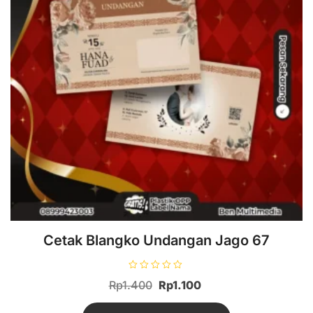
Cetak Blangko Undangan Jago 67
D
Harga
Harga
Rp
1.400
Rp
1.100
i
n
aslinya
saat
i
l