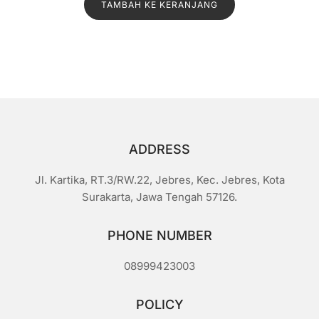
TAMBAH KE KERANJANG
adalah:
ini
a
i
Rp1.400.
adalah:
0
d
Rp1.100.
a
r
i
5
ADDRESS
Jl. Kartika, RT.3/RW.22, Jebres, Kec. Jebres, Kota
Surakarta, Jawa Tengah 57126.
PHONE NUMBER
08999423003
POLICY