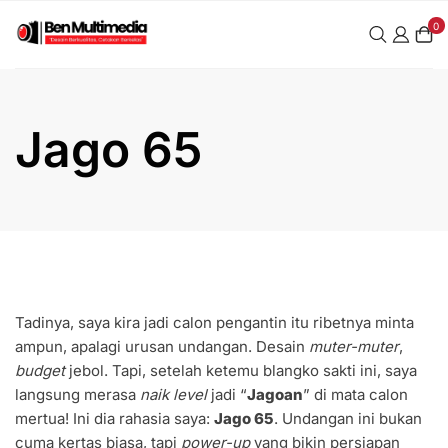
Skip
0
to
content
Jago 65
Tadinya, saya kira jadi calon pengantin itu ribetnya minta
ampun, apalagi urusan undangan. Desain
muter-muter
,
budget
jebol. Tapi, setelah ketemu blangko sakti ini, saya
langsung merasa
naik level
jadi “
Jagoan
” di mata calon
mertua! Ini dia rahasia saya:
Jago 65
. Undangan ini bukan
cuma kertas biasa, tapi
power-up
yang bikin persiapan