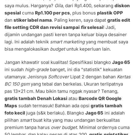
saya mulus. Harganya?
Gila
, dari Rp1.400, sekarang
diskon
spesial
cuma
Rp1.100 per pcs
, plus bonus
plastik OPP
dan
stiker label nama
. Paling keren, saya dapat
gratis edit
file setting CDR dan revisi sampai
fix
selesai
! Jadi,
dijamin undangan pasti keren tanpa keluar biaya desainer
lagi. Ini adalah teknik
smart marketing
yang membuat saya
bisa mengalokasikan
budget
untuk keperluan lain.
Jangan khawatir soal kualitas! Spesifikasi blangko
Jago 65
ini sudah
high-grade
banget, ini dia “statistik” kekuatan
utamanya: Jenisnya
Softcover
Lipat 2 dengan bahan
Kertas
BC 150 gsm
yang tebal dan berkelas. Ukuran terlipatnya
pas
13
×
21
cm
. Mau bikin tamu nggak nyasar? Tenang,
gratis tambah Denah Lokasi
atau
Barcode QR Google
Maps
sudah termasuk! Bahkan ada opsi
gratis tambah
foto kecil
juga (s&k berlaku). Blangko
Jago 65
ini adalah
pilihan
smart
buat kita yang mau undangan berkualitas
premium tanpa harus
over budget
. Minimal ordernya cuma
50 lembar, dan kalau pesan di atas 200,
gratis
print
stiker