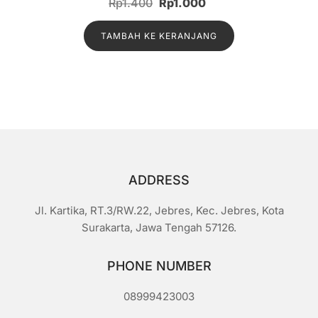
Harga
Harga
Rp
1.400
Rp
1.000
i
n
aslinya
saat
i
l
TAMBAH KE KERANJANG
adalah:
ini
a
i
Rp1.400.
adalah:
0
d
Rp1.000.
a
r
i
5
ADDRESS
Jl. Kartika, RT.3/RW.22, Jebres, Kec. Jebres, Kota
Surakarta, Jawa Tengah 57126.
PHONE NUMBER
08999423003