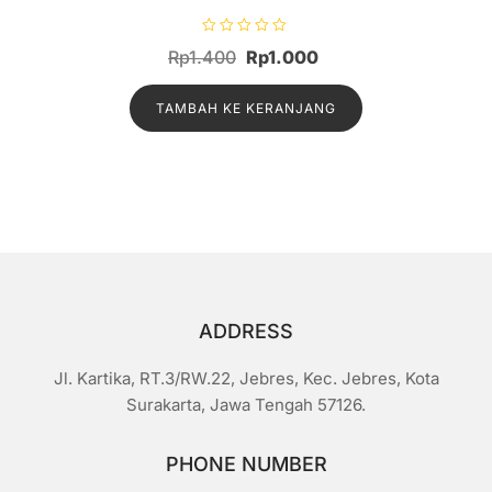
D
Harga
Harga
Rp
1.400
Rp
1.000
i
n
aslinya
saat
i
l
TAMBAH KE KERANJANG
adalah:
ini
a
i
Rp1.400.
adalah:
0
d
Rp1.000.
a
r
i
5
ADDRESS
Jl. Kartika, RT.3/RW.22, Jebres, Kec. Jebres, Kota
Surakarta, Jawa Tengah 57126.
PHONE NUMBER