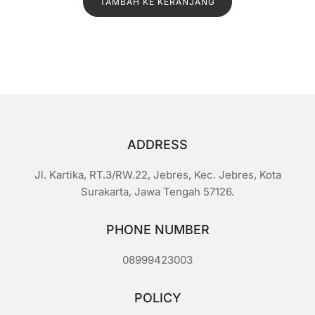
TAMBAH KE KERANJANG
adalah:
ini
a
i
Rp1.400.
adalah:
0
d
Rp1.100.
a
r
i
5
ADDRESS
Jl. Kartika, RT.3/RW.22, Jebres, Kec. Jebres, Kota
Surakarta, Jawa Tengah 57126.
PHONE NUMBER
08999423003
POLICY