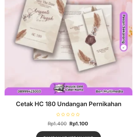
Cetak HC 180 Undangan Pernikahan
D
Harga
Harga
Rp
1.400
Rp
1.100
i
n
aslinya
saat
i
l