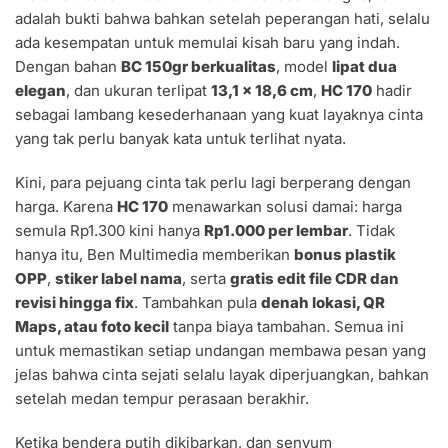
adalah bukti bahwa bahkan setelah peperangan hati, selalu
ada kesempatan untuk memulai kisah baru yang indah.
Dengan bahan
BC 150gr berkualitas
, model
lipat dua
elegan
, dan ukuran terlipat
13,1 x 18,6 cm
,
HC 170
hadir
sebagai lambang kesederhanaan yang kuat layaknya cinta
yang tak perlu banyak kata untuk terlihat nyata.
Kini, para pejuang cinta tak perlu lagi berperang dengan
harga. Karena
HC 170
menawarkan solusi damai: harga
semula Rp1.300 kini hanya
Rp1.000 per lembar
. Tidak
hanya itu, Ben Multimedia memberikan
bonus plastik
OPP
,
stiker label nama
, serta
gratis edit file CDR dan
revisi hingga fix
. Tambahkan pula
denah lokasi, QR
Maps, atau foto kecil
tanpa biaya tambahan. Semua ini
untuk memastikan setiap undangan membawa pesan yang
jelas bahwa cinta sejati selalu layak diperjuangkan, bahkan
setelah medan tempur perasaan berakhir.
Ketika bendera putih dikibarkan, dan senyum