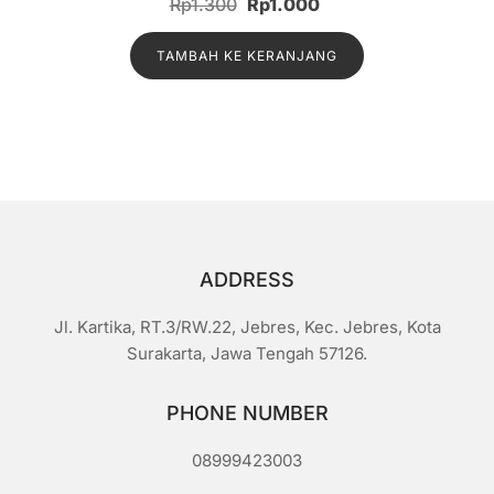
Harga
Harga
Rp
1.300
Rp
1.000
i
n
aslinya
saat
i
l
TAMBAH KE KERANJANG
adalah:
ini
a
i
Rp1.300.
adalah:
0
d
Rp1.000.
a
r
i
5
ADDRESS
Jl. Kartika, RT.3/RW.22, Jebres, Kec. Jebres, Kota
Surakarta, Jawa Tengah 57126.
PHONE NUMBER
08999423003