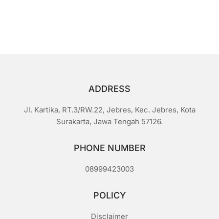
Rp1.300.
adalah:
0
d
Rp1.000.
a
r
i
5
ADDRESS
Jl. Kartika, RT.3/RW.22, Jebres, Kec. Jebres, Kota
Surakarta, Jawa Tengah 57126.
PHONE NUMBER
08999423003
POLICY
Disclaimer