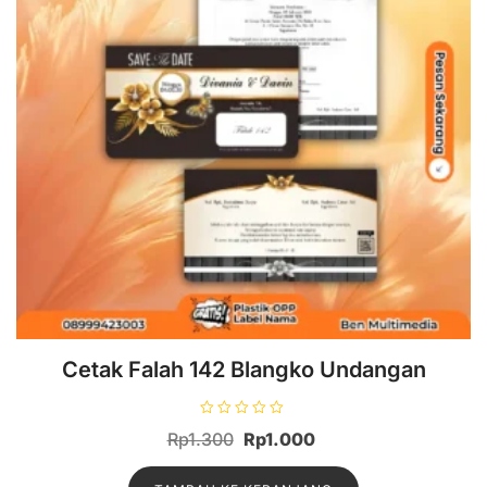
Cetak Falah 142 Blangko Undangan
D
Rp
1.300
Rp
1.000
i
n
i
l