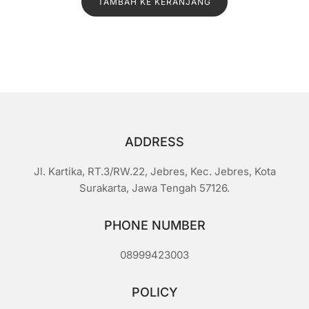
TAMBAH KE KERANJANG
a
i
0
d
a
r
i
5
ADDRESS
Jl. Kartika, RT.3/RW.22, Jebres, Kec. Jebres, Kota
Surakarta, Jawa Tengah 57126.
PHONE NUMBER
08999423003
POLICY