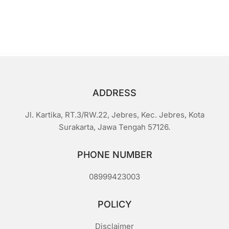
Rp1.300.
adalah:
0
d
Rp1.000.
a
r
i
5
ADDRESS
Jl. Kartika, RT.3/RW.22, Jebres, Kec. Jebres, Kota
Surakarta, Jawa Tengah 57126.
PHONE NUMBER
08999423003
POLICY
Disclaimer