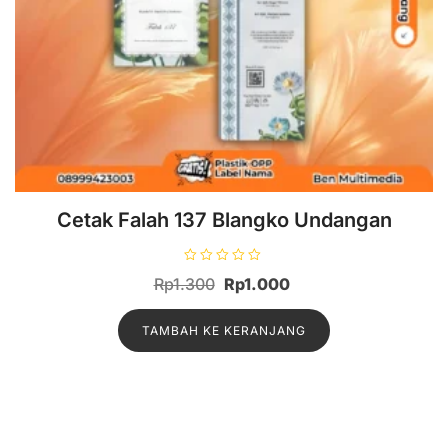
Cetak Falah 137 Blangko Undangan
D
Rp
1.300
Rp
1.000
i
n
i
l
TAMBAH KE KERANJANG
a
i
0
d
a
r
i
5