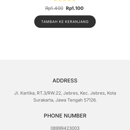
D
Harga
Harga
Rp
1.400
Rp
1.100
i
n
aslinya
saat
i
l
TAMBAH KE KERANJANG
adalah:
ini
a
i
Rp1.400.
adalah:
0
d
Rp1.100.
a
r
i
5
ADDRESS
Jl. Kartika, RT.3/RW.22, Jebres, Kec. Jebres, Kota
Surakarta, Jawa Tengah 57126.
PHONE NUMBER
08999423003