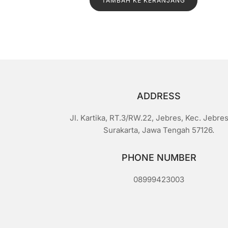
TAMBAH KE KERANJANG
adalah:
ini
a
i
Rp1.500.
adalah:
0
d
Rp1.300.
a
r
i
5
ADDRESS
Jl. Kartika, RT.3/RW.22, Jebres, Kec. Jebres
Surakarta, Jawa Tengah 57126.
PHONE NUMBER
08999423003