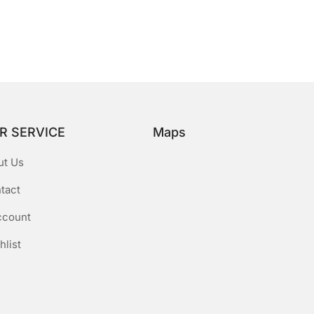
R SERVICE
Maps
ut Us
tact
ccount
hlist