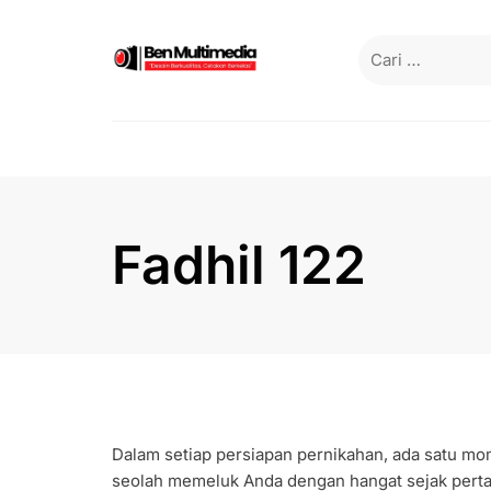
Skip
to
Cari
content
untuk:
Fadhil 122
Dalam setiap persiapan pernikahan, ada satu mo
seolah memeluk Anda dengan hangat sejak perta