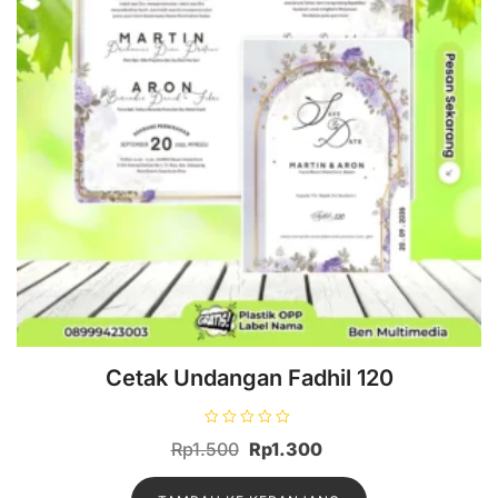
Cetak Undangan Fadhil 120
D
Harga
Harga
Rp
1.500
Rp
1.300
i
n
aslinya
saat
i
l