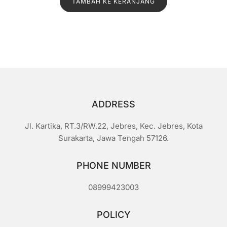
TAMBAH KE KERANJANG
adalah:
ini
a
i
Rp1.500.
adalah:
0
d
Rp1.300.
a
r
i
5
ADDRESS
Jl. Kartika, RT.3/RW.22, Jebres, Kec. Jebres, Kota
Surakarta, Jawa Tengah 57126.
PHONE NUMBER
08999423003
POLICY