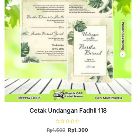
Cetak Undangan Fadhil 118
D
Harga
Harga
Rp
1.500
Rp
1.300
i
n