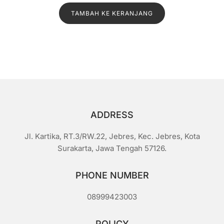
aslinya
saat
i
l
TAMBAH KE KERANJANG
adalah:
ini
a
i
Rp1.500.
adalah:
0
d
Rp1.300.
a
r
i
5
ADDRESS
Jl. Kartika, RT.3/RW.22, Jebres, Kec. Jebres, Kota
Surakarta, Jawa Tengah 57126.
PHONE NUMBER
08999423003
POLICY