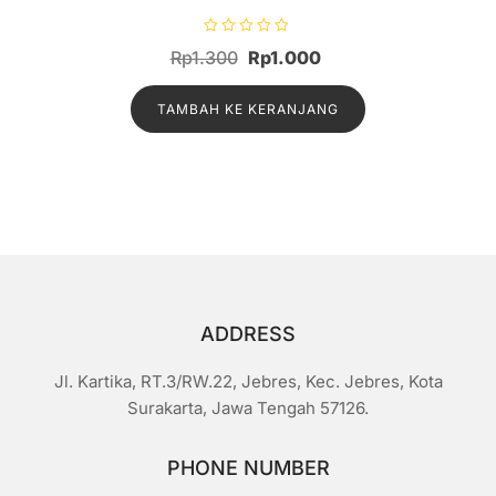
D
Harga
Harga
Rp
1.300
Rp
1.000
i
n
aslinya
saat
i
l
TAMBAH KE KERANJANG
adalah:
ini
a
i
Rp1.300.
adalah:
0
d
Rp1.000.
a
r
i
5
ADDRESS
Jl. Kartika, RT.3/RW.22, Jebres, Kec. Jebres, Kota
Surakarta, Jawa Tengah 57126.
PHONE NUMBER