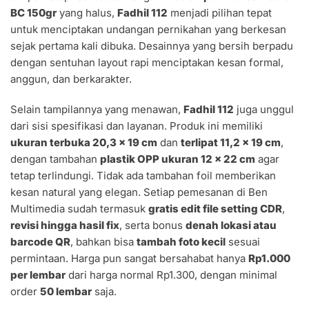
BC 150gr
yang halus,
Fadhil 112
menjadi pilihan tepat
untuk menciptakan undangan pernikahan yang berkesan
sejak pertama kali dibuka. Desainnya yang bersih berpadu
dengan sentuhan layout rapi menciptakan kesan formal,
anggun, dan berkarakter.
Selain tampilannya yang menawan,
Fadhil 112
juga unggul
dari sisi spesifikasi dan layanan. Produk ini memiliki
ukuran terbuka 20,3 x 19 cm
dan
terlipat 11,2 x 19 cm
,
dengan tambahan
plastik OPP ukuran 12 x 22 cm
agar
tetap terlindungi. Tidak ada tambahan foil memberikan
kesan natural yang elegan. Setiap pemesanan di Ben
Multimedia sudah termasuk
gratis edit file setting CDR
,
revisi hingga hasil fix
, serta bonus
denah lokasi atau
barcode QR
, bahkan bisa
tambah foto kecil
sesuai
permintaan. Harga pun sangat bersahabat hanya
Rp1.000
per lembar
dari harga normal Rp1.300, dengan minimal
order
50 lembar
saja.