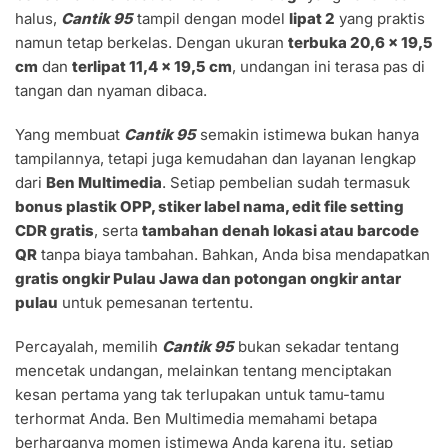
halus,
Cantik 95
tampil dengan model
lipat 2
yang praktis
namun tetap berkelas. Dengan ukuran
terbuka 20,6 x 19,5
cm
dan
terlipat 11,4 x 19,5 cm
, undangan ini terasa pas di
tangan dan nyaman dibaca.
Yang membuat
Cantik 95
semakin istimewa bukan hanya
tampilannya, tetapi juga kemudahan dan layanan lengkap
dari
Ben Multimedia
. Setiap pembelian sudah termasuk
bonus plastik OPP, stiker label nama, edit file setting
CDR gratis
, serta
tambahan denah lokasi atau barcode
QR
tanpa biaya tambahan. Bahkan, Anda bisa mendapatkan
gratis ongkir Pulau Jawa dan potongan ongkir antar
pulau
untuk pemesanan tertentu.
Percayalah, memilih
Cantik 95
bukan sekadar tentang
mencetak undangan, melainkan tentang menciptakan
kesan pertama yang tak terlupakan untuk tamu-tamu
terhormat Anda. Ben Multimedia memahami betapa
berharganya momen istimewa Anda karena itu, setiap