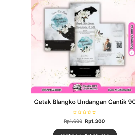
Cetak Blangko Undangan Cantik 9
D
Harga
Harga
Rp
1.600
Rp
1.300
i
n
aslinya
saat
i
l