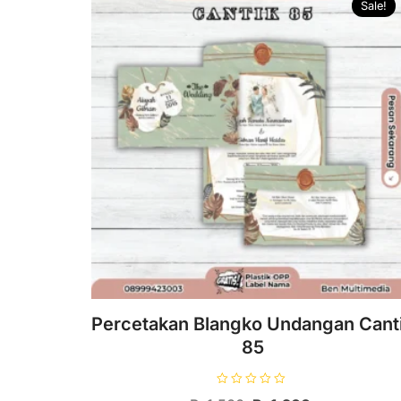
Sale!
Percetakan Blangko Undangan Cant
85
D