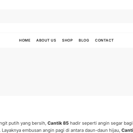
HOME
ABOUT US
SHOP
BLOG
CONTACT
git putih yang bersih,
Cantik 85
hadir seperti angin segar ba
. Layaknya embusan angin pagi di antara daun-daun hijau,
Cant