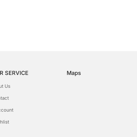
R SERVICE
Maps
ut Us
tact
ccount
hlist