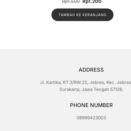
Harga
Harga
Rp
1.500
Rp
1.200
i
n
aslinya
saat
i
l
TAMBAH KE KERANJANG
adalah:
ini
a
i
Rp1.500.
adalah:
0
d
Rp1.200.
a
r
i
5
ADDRESS
Jl. Kartika, RT.3/RW.22, Jebres, Kec. Jebres
Surakarta, Jawa Tengah 57126.
PHONE NUMBER
08999423003