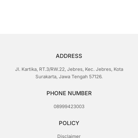
Rp1.500.
adalah:
0
d
Rp1.200.
a
r
i
5
ADDRESS
Jl. Kartika, RT.3/RW.22, Jebres, Kec. Jebres, Kota
Surakarta, Jawa Tengah 57126.
PHONE NUMBER
08999423003
POLICY
Disclaimer