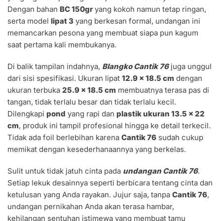
Dengan bahan
BC 150gr
yang kokoh namun tetap ringan,
serta model
lipat 3
yang berkesan formal, undangan ini
memancarkan pesona yang membuat siapa pun kagum
saat pertama kali membukanya.
Di balik tampilan indahnya,
Blangko Cantik 76
juga unggul
dari sisi spesifikasi. Ukuran lipat
12.9 x 18.5 cm
dengan
ukuran terbuka
25.9 x 18.5 cm
membuatnya terasa pas di
tangan, tidak terlalu besar dan tidak terlalu kecil.
Dilengkapi
pond
yang rapi dan
plastik ukuran 13.5 x 22
cm
, produk ini tampil profesional hingga ke detail terkecil.
Tidak ada foil berlebihan karena
Cantik 76
sudah cukup
memikat dengan kesederhanaannya yang berkelas.
Sulit untuk tidak jatuh cinta pada
undangan Cantik 76
.
Setiap lekuk desainnya seperti berbicara tentang cinta dan
ketulusan yang Anda rayakan. Jujur saja, tanpa
Cantik 76
,
undangan pernikahan Anda akan terasa hambar,
kehilangan sentuhan istimewa yang membuat tamu