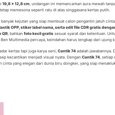
up
19,8 x 12,8 cm
, undangan ini memancarkan aura mewah tanpa 
 tetap memesona seperti ratu di atas singgasana kertas putih.
n banyak kejutan yang siap membuat calon pengantin jatuh cint
astik OPP, stiker label nama, serta edit file CDR gratis denga
e QR
, bahkan
foto kecil gratis
sesuai syarat dan ketentuan. Unt
 Ben Multimedia percaya, keindahan harus lengkap dari ujung ke
dar kertas tapi juga karya seni,
Cantik 74
adalah jawabannya. 
sep kecantikan menjadi visual nyata. Dengan
Cantik 74
, setia
n cinta yang elegan dari dunia biru dongker, yang siap menak