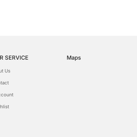
R SERVICE
Maps
ut Us
tact
ccount
hlist