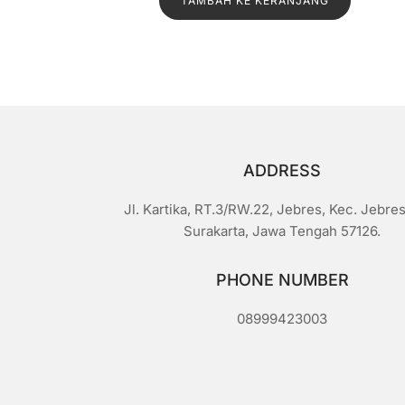
TAMBAH KE KERANJANG
adalah:
ini
a
i
Rp1.500.
adalah:
0
d
Rp1.300.
a
r
i
5
ADDRESS
Jl. Kartika, RT.3/RW.22, Jebres, Kec. Jebres
Surakarta, Jawa Tengah 57126.
PHONE NUMBER
08999423003