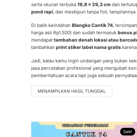
serta ukuran terbuka
19,8 x 29,3 cm
dan tertut
pond rapi
, dan meskipun tanpa foil, tampilannya
Di balik keindahan
Blangko Cantik 74
, tersimpa
harga asli Rp1.500) dan sudah termasuk
bonus pl
mendapat
tambahan denah lokasi atau barcod
tambahkan
print stiker label nama gratis
karena
Jadi, kalau kamu ingin undangan yang bukan seka
jasa percetakan profesional yang mengubah kon
pemberitahuan acara tapi juga sebuah pernyataa
MENAMPILKAN HASIL TUNGGAL
Sale!