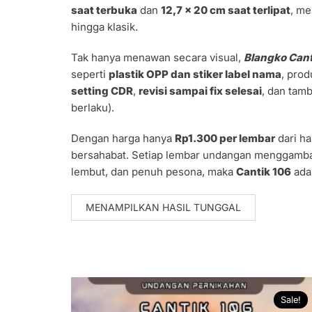
saat terbuka
dan
12,7 x 20 cm saat terlipat
, me
hingga klasik.
Tak hanya menawan secara visual,
Blangko Cant
seperti
plastik OPP dan stiker label nama
, prod
setting CDR
,
revisi sampai fix selesai
, dan tam
berlaku).
Dengan harga hanya
Rp1.300 per lembar
dari h
bersahabat. Setiap lembar undangan menggamba
lembut, dan penuh pesona, maka
Cantik 106
adal
MENAMPILKAN HASIL TUNGGAL
Sale!