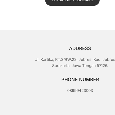
TAMBAH KE KERANJANG
adalah:
ini
a
i
Rp1.500.
adalah:
0
d
Rp1.300.
a
r
i
5
ADDRESS
Jl. Kartika, RT.3/RW.22, Jebres, Kec. Jebres
Surakarta, Jawa Tengah 57126.
PHONE NUMBER
08999423003