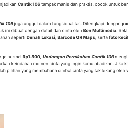
njadikan
Cantik 106
tampak manis dan praktis, cocok untuk be
ik 106
juga unggul dalam fungsionalitas. Dilengkapi dengan
po
uk ini dibuat dengan detail dan cinta oleh
Ben Multimedia
. Sel
bahan seperti
Denah Lokasi
,
Barcode QR Maps
, serta
foto keci
arga normal
Rp1.500
,
Undangan Pernikahan Cantik 106
mengha
rkan keindahan momen cinta yang ingin kamu abadikan. Jika 
ah pilihan yang membahana simbol cinta yang tak lekang oleh 