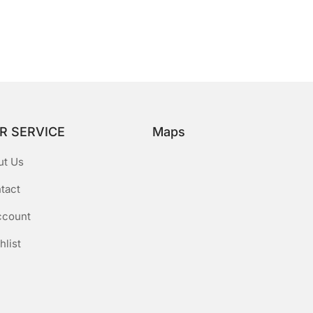
R SERVICE
Maps
ut Us
tact
ccount
hlist