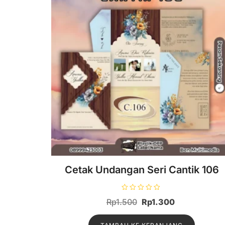
Cetak Undangan Seri Cantik 106
D
Harga
Harga
Rp
1.500
Rp
1.300
i
n
aslinya
saat
i
l