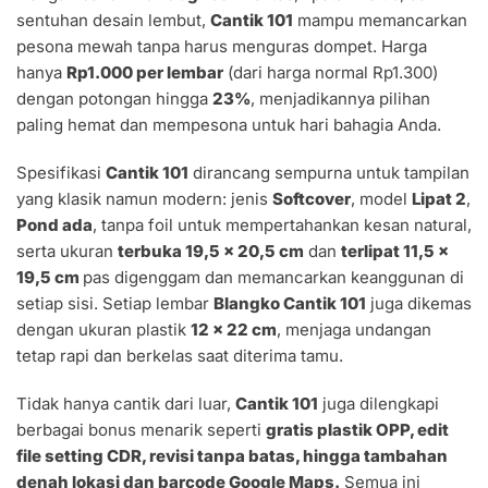
sentuhan desain lembut,
Cantik 101
mampu memancarkan
pesona mewah tanpa harus menguras dompet. Harga
hanya
Rp1.000 per lembar
(dari harga normal Rp1.300)
dengan potongan hingga
23%
, menjadikannya pilihan
paling hemat dan mempesona untuk hari bahagia Anda.
Spesifikasi
Cantik 101
dirancang sempurna untuk tampilan
yang klasik namun modern: jenis
Softcover
, model
Lipat 2
,
Pond ada
, tanpa foil untuk mempertahankan kesan natural,
serta ukuran
terbuka 19,5 x 20,5 cm
dan
terlipat 11,5 x
19,5 cm
pas digenggam dan memancarkan keanggunan di
setiap sisi. Setiap lembar
Blangko Cantik 101
juga dikemas
dengan ukuran plastik
12 x 22 cm
, menjaga undangan
tetap rapi dan berkelas saat diterima tamu.
Tidak hanya cantik dari luar,
Cantik 101
juga dilengkapi
berbagai bonus menarik seperti
gratis plastik OPP, edit
file setting CDR, revisi tanpa batas, hingga tambahan
denah lokasi dan barcode Google Maps.
Semua ini