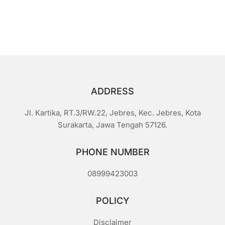
0
d
a
r
i
5
ADDRESS
Jl. Kartika, RT.3/RW.22, Jebres, Kec. Jebres, Kota
Surakarta, Jawa Tengah 57126.
PHONE NUMBER
08999423003
POLICY
Disclaimer