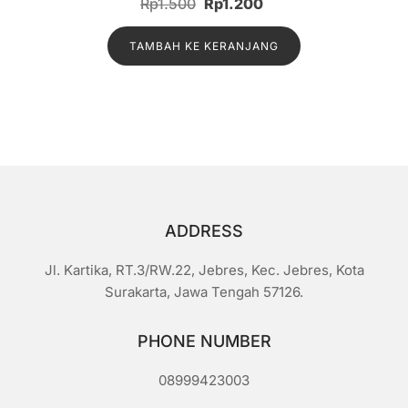
Harga
Harga
Rp
1.500
Rp
1.200
i
n
aslinya
saat
i
l
TAMBAH KE KERANJANG
adalah:
ini
a
i
Rp1.500.
adalah:
0
d
Rp1.200.
a
r
i
5
ADDRESS
Jl. Kartika, RT.3/RW.22, Jebres, Kec. Jebres, Kota
Surakarta, Jawa Tengah 57126.
PHONE NUMBER
08999423003